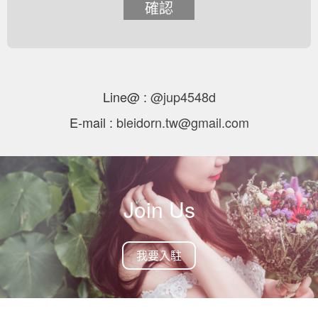
確認
Line@ :
@jup4548d
E-mail :
bleidorn.tw@gmail.com
Join Us
我要入駐