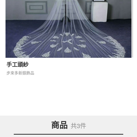
手工頭紗
步來多新娘飾品
商品
共3件