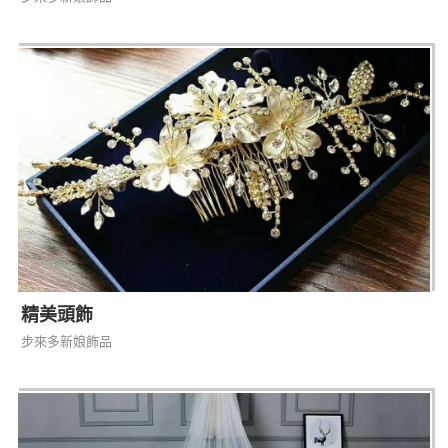
精美頭飾
步來多新娘飾品