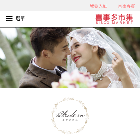
我要入駐
喜事專欄
選單